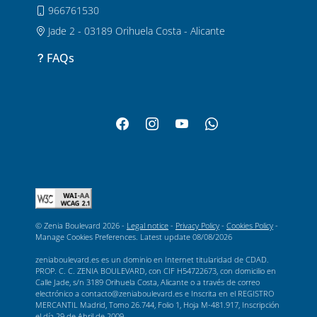
966761530
Jade 2 - 03189 Orihuela Costa - Alicante
FAQs
© Zenia Boulevard 2026 -
Legal notice
-
Privacy Policy
-
Cookies Policy
-
Manage Cookies Preferences
. Latest update
08/08/2026
zeniaboulevard.es es un dominio en Internet titularidad de CDAD.
PROP. C. C. ZENIA BOULEVARD, con CIF H54722673, con domicilio en
Calle Jade, s/n 3189 Orihuela Costa, Alicante o a través de correo
electrónico a contacto@zeniaboulevard.es e Inscrita en el REGISTRO
MERCANTIL Madrid, Tomo 26.744, Folio 1, Hoja M-481.917, Inscripción
el día 29 de Abril de 2009.