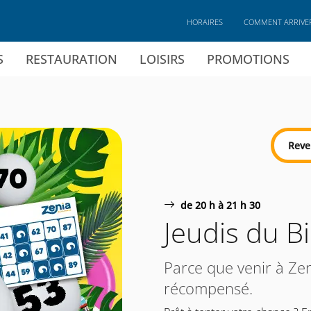
HORAIRES
COMMENT ARRIVE
S
RESTAURATION
LOISIRS
PROMOTIONS
Reve
de 20 h à 21 h 30
Jeudis du B
Parce que venir à Zen
récompensé.