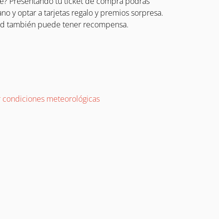
e? Presentando tu ticket de compra podrás
ano y optar a tarjetas regalo y premios sorpresa.
ard también puede tener recompensa.
r condiciones meteorológicas