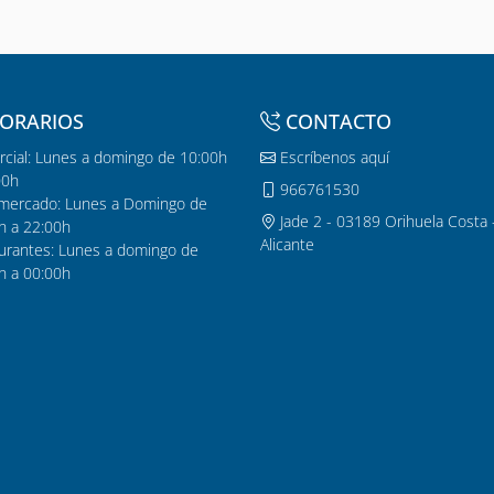
ORARIOS
CONTACTO
cial: Lunes a domingo de 10:00h
Escríbenos aquí
00h
966761530
mercado: Lunes a Domingo de
Jade 2 - 03189 Orihuela Costa 
h a 22:00h
Alicante
urantes: Lunes a domingo de
h a 00:00h