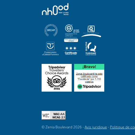
© Zenia Boulevard 2026 -
Avis juridique
-
Politique de con