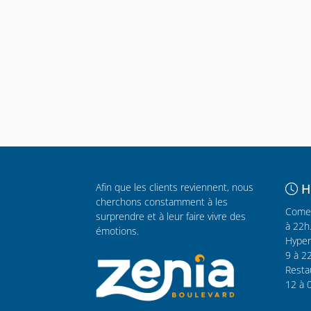
Afin que les clients reviennent, nous
H
cherchons constamment à les
Comer
surprendre et à leur faire vivre des
à 22h
émotions.
Hyper
9 à 2
Resta
12 à 