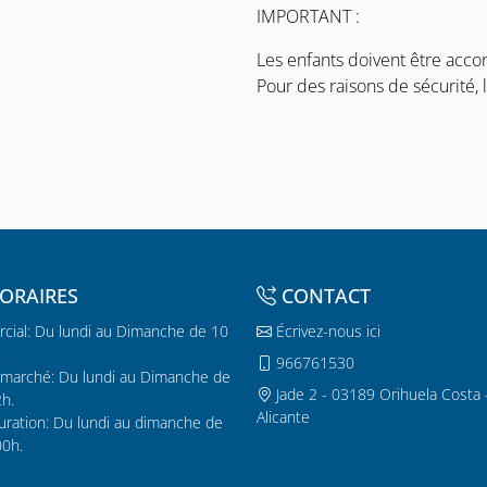
IMPORTANT :
Les enfants doivent être acc
Pour des raisons de sécurité, 
ORAIRES
CONTACT
cial: Du lundi au Dimanche de 10
Écrivez-nous ici
.
966761530
marché: Du lundi au Dimanche de
Jade 2 - 03189 Orihuela Costa 
2h.
Alicante
uration: Du lundi au dimanche de
00h.