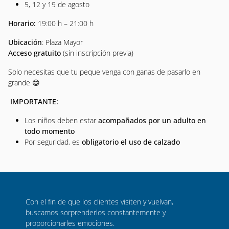
5, 12 y 19 de agosto
Horario:
19:00 h – 21:00 h
Ubicación
: Plaza Mayor
Acceso gratuito
(sin inscripción previa)
Solo necesitas que tu peque venga con ganas de pasarlo en
grande
😄
IMPORTANTE:
Los niños deben estar
acompañados por un adulto en
todo momento
Por seguridad, es
obligatorio el uso de calzado
Con el fin de que los clientes visiten y vuelvan,
buscamos sorprenderlos constantemente y
proporcionarles emociones.