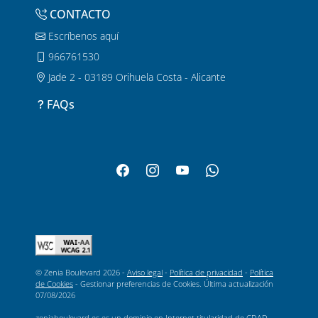
CONTACTO
Escríbenos aquí
966761530
Jade 2 - 03189 Orihuela Costa - Alicante
FAQs
© Zenia Boulevard 2026 -
Aviso legal
-
Política de privacidad
-
Política
de Cookies
-
Gestionar preferencias de Cookies
. Última actualización
07/08/2026
zeniaboulevard.es es un dominio en Internet titularidad de CDAD.