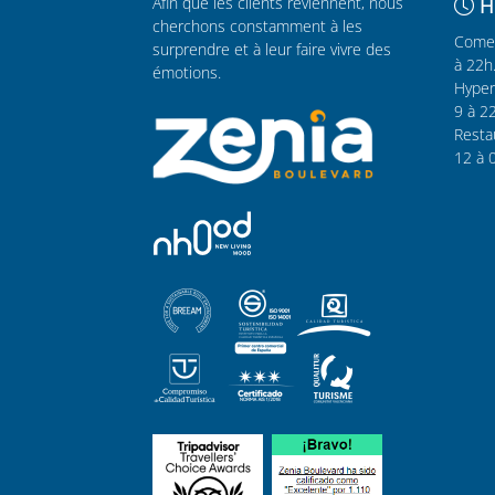
Afin que les clients reviennent, nous
H
cherchons constamment à les
Comer
surprendre et à leur faire vivre des
à 22h
émotions.
Hyper
9 à 2
Resta
12 à 