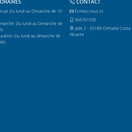
ORAIRES
CONTACT
cial: Du lundi au Dimanche de 10
Écrivez-nous ici
.
966761530
marché: Du lundi au Dimanche de
Jade 2 - 03189 Orihuela Costa 
2h.
Alicante
uration: Du lundi au dimanche de
00h.