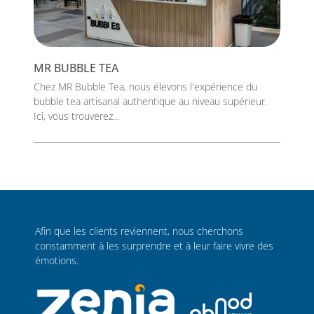
MR BUBBLE TEA
Chez MR Bubble Tea, nous élevons l'expérience du
bubble tea artisanal authentique au niveau supérieur.
Ici, vous trouverez...
Afin que les clients reviennent, nous cherchons
constamment à les surprendre et à leur faire vivre des
émotions.