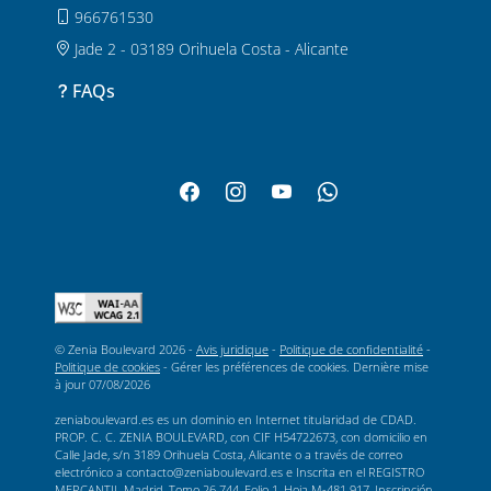
966761530
Jade 2 - 03189 Orihuela Costa - Alicante
FAQs
© Zenia Boulevard 2026 -
Avis juridique
-
Politique de confidentialité
-
Politique de cookies
-
Gérer les préférences de cookies
. Dernière mise
à jour
07/08/2026
zeniaboulevard.es es un dominio en Internet titularidad de CDAD.
PROP. C. C. ZENIA BOULEVARD, con CIF H54722673, con domicilio en
Calle Jade, s/n 3189 Orihuela Costa, Alicante o a través de correo
electrónico a contacto@zeniaboulevard.es e Inscrita en el REGISTRO
MERCANTIL Madrid, Tomo 26.744, Folio 1, Hoja M-481.917, Inscripción