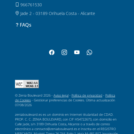
966761530
Jade 2 - 03189 Orihuela Costa - Alicante
FAQs
© Zenia Boulevard 2026 -
Aviso legal
-
Política de privacidad
-
Política
de Cookies
-
Gestionar preferencias de Cookies
. Última actualización
07/08/2026
zeniaboulevard.es es un dominio en Internet titularidad de CDAD.
PROP. C. C. ZENIA BOULEVARD, con CIF H54722673, con domicilio en
Calle Jade, s/n 3189 Orihuela Costa, Alicante o a través de correo
electrónico a contacto@zeniaboulevard.es e Inscrita en el REGISTRO
MERCANTIL Madrid, Tomo 26.744, Folio 1, Hoja M-481.917, Inscripción