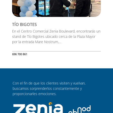
TÍO BIGOTES
En el Centro Comercial Zenia Boulevard, encontrarás un
stand de Tío Bigotes ubicado cerca de la Plaza Mayor
por la entrada Mare Nostrum,...
696 700 861
Con el fin de que los clientes visiten y vuelvan,
buscamos sorprenderlos constantemente y
proporcionarles emociones.