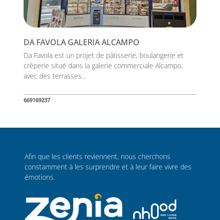
DA FAVOLA GALERIA ALCAMPO
Da Favola est un projet de pâtisserie, boulangerie et
crêperie situé dans la galerie commerciale Alcampo,
avec des terrasses...
669169237
Afin que les clients reviennent, nous cherchons
constamment à les surprendre et à leur faire vivre des
émotions.