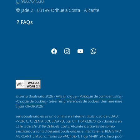
966761530
Jade 2 - 03189 Orihuela Costa - Alicante
FAQs
© Zenia Boulevard 2026 -
Avis juridique
-
Politique de confidentialité
-
Politique de cookies
-
Gérer les préférences de cookies
. Dernière mise
à jour
09/08/2026
zeniaboulevard.es es un dominio en Internet titularidad de CDAD.
PROP. C. C. ZENIA BOULEVARD, con CIF H54722673, con domicilio en
Calle Jade, s/n 3189 Orihuela Costa, Alicante o a través de correo
electrónico a contacto@zeniaboulevard.es e Inscrita en el REGISTRO
MERCANTIL Madrid, Tomo 26.744, Folio 1, Hoja M-481.917, Inscripción