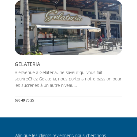
GELATERIA
Bienvenue à GelateriaUne saveur qui vous fait
sourireChez Gelateria, nous portons notre passion pour
les sucreries à un autre niveau....
680 49 75 25
Afin que les clients reviennent, nous cherchons