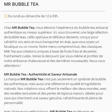
MR BUBBLE TEA
Du lundi au dimanche de 12 à 00h.
Chez
MR Bubble Tea
, nous élevons l'expérience du bubble tea artisanal
authentique au niveau supérieur. Ici, vous trouverez une large sélection
de bubble teas, cafés spéciaux et délicieux desserts, conçus pour
rafraîchir vos sens et vous transporter en Asie, que vous soyez un
fanatique ou un novice. Notre menu comprend tout, des classiques
Milk Tea aux créations uniques à base de fruits frais et de perles
fraîchement cuites. Venez le découvrir par vous-même et profitez de
notre ambiance chaleureuse et des dernières nouveautés. Nous vous
attendons !
MR Bubble Tea : Authenticité et Saveur Artisanale
La marque
MR Bubble Tea
n'est pas seulement un symbole de bubble
tea authentique, mais aussi une référence en qualité et ingrédients
naturels. Nos créations vous offrent le meilleur des deux mondes, avec
des recettes exclusives et des perles de tapioca maison, idéales pour
ceux qui cherchent une saveur genuîne, rafraîchissante et pleine de
personnalité.
Avec chaque nouvelle boisson,
MR Bubble Tea
se dépasse, en