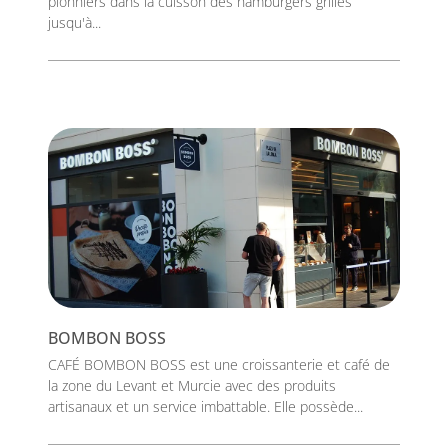
pionniers dans la cuisson des hamburgers grillés
jusqu'à...
BOMBON BOSS
CAFÉ BOMBON BOSS est une croissanterie et café de
la zone du Levant et Murcie avec des produits
artisanaux et un service imbattable. Elle possède...