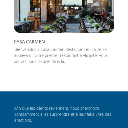
CASA CARMEN
¡Bienvenidos a Casa Carmen Restaurant en La Zenia
Boulevard! Notre premier restaurant à Alicante. Vous
pouvez nous trouver dans la...
Afin que les clients reviennent, nous cherchons
constamment à les surprendre et à leur faire vivre des
émotions.