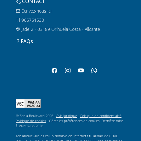
CONTACT
Écrivez-nous ici
966761530
Jade 2 - 03189 Orihuela Costa - Alicante
FAQs
© Zenia Boulevard 2026 -
Avis juridique
-
Politique de confidentialité
-
Politique de cookies
-
Gérer les préférences de cookies
. Dernière mise
à jour
07/08/2026
zeniaboulevard.es es un dominio en Internet titularidad de CDAD.
PROP. C. C. ZENIA BOULEVARD, con CIF H54722673, con domicilio en