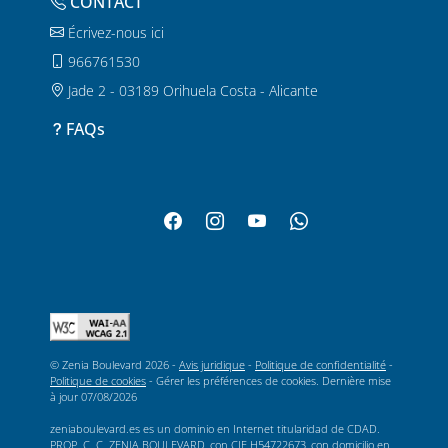
CONTACT
Écrivez-nous ici
966761530
Jade 2 - 03189 Orihuela Costa - Alicante
FAQs
© Zenia Boulevard 2026 -
Avis juridique
-
Politique de confidentialité
-
Politique de cookies
-
Gérer les préférences de cookies
. Dernière mise
à jour
07/08/2026
zeniaboulevard.es es un dominio en Internet titularidad de CDAD.
PROP. C. C. ZENIA BOULEVARD, con CIF H54722673, con domicilio en