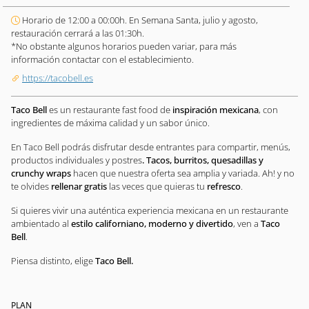
Horario de 12:00 a 00:00h. En Semana Santa, julio y agosto,
restauración cerrará a las 01:30h.
*No obstante algunos horarios pueden variar, para más
información contactar con el establecimiento.
https://tacobell.es
Taco Bell
es un restaurante fast food de
inspiración mexicana
, con
ingredientes de máxima calidad y un sabor único.
En Taco Bell podrás disfrutar desde entrantes para compartir, menús,
productos individuales y postres
. Tacos, burritos, quesadillas y
crunchy wraps
hacen que nuestra oferta sea amplia y variada. Ah! y no
te olvides
rellenar gratis
las veces que quieras tu
refresco
.
Si quieres vivir una auténtica experiencia mexicana en un restaurante
ambientado al
estilo californiano, moderno y divertido
, ven a
Taco
Bell
.
Piensa distinto, elige
Taco Bell.
PLAN