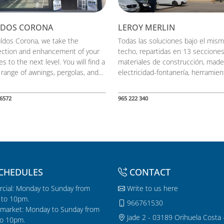
LDOS CORONA
LEROY MERLIN
oldos Corona, we take the
Todas las soluciones bajo el mis
ection and enhancement of your
techo, repartidas en 13 secciones
s to the next level. You will find a
materiales de construcción, made
range of awnings, pergolas, and...
electricidad-fontanería, herramient
6572
965 222 340
CHEDULES
CONTACT
cial: Monday to Sunday from
Write to us here
to 10pm.
966761530
market: Monday to Sunday from
Jade 2 - 03189 Orihuela Costa 
o 10pm.