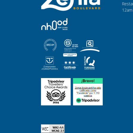
Resta
12am 