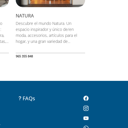
NATURA
mo
Descubre el mundo Natura. Un
:
espacio inspirador y único de/en
ra,
moda, accesorios, artículos para el
as,...
hogar, y una gran variedad de...
965 355 848
FAQs
-