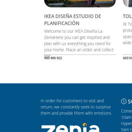
IKEA DISEÑA ESTUDIO DE
TO
PLANIFICACIÓN
At T
prot
Welcome to our IKEA Diseña La
space
ZeniaHere you can get inspired and
wide 
plan with us everything you need for
your home. Place an order and collect
the...
900 400 922
66516
In order for customers to visit and
S
return, we constantly seek to surprise
Comer
them and provide them with emotions.
10am 
Hyper
9am t