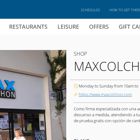
SCHEDULES
HOW TO GET THER
RESTAURANTS
LEISURE
OFFERS
GIFT C
SHOP
MAXCOLC
Monday to Sunday from 10am to
https://www.maxcolchon.com
Como firma especializada con una am
descanso a medida, atendiendo a tu
de prueba gratis con opción de cam