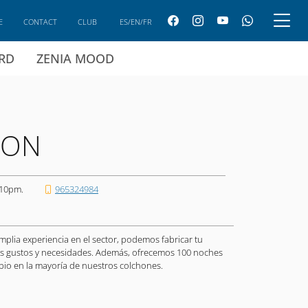
E
CONTACT
CLUB
ES/EN/FR
ARD
ZENIA MOOD
HON
 10pm.
965324984
plia experiencia en el sector, podemos fabricar tu
s gustos y necesidades. Además, ofrecemos 100 noches
bio en la mayoría de nuestros colchones.