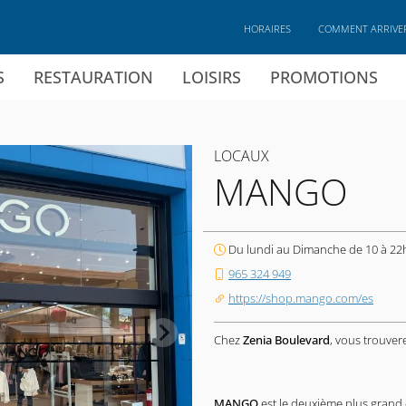
HORAIRES
COMMENT ARRIVE
S
RESTAURATION
LOISIRS
PROMOTIONS
LOCAUX
MANGO
Du lundi au Dimanche de 10 à 22
965 324 949
https://shop.mango.com/es
Chez
Zenia Boulevard
, vous trouve
MANGO
est le deuxième plus grand