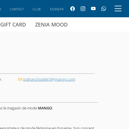
R
CONTACT
CLUB
ES/EN/FR
GIFT CARD
ZENIA MOOD
h.
srafranchise8419@mango.com
rez le magasin de mode
MANGO
.
 exportateur de mode féminine en Espagne. Son concept