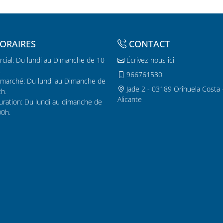
ORAIRES
CONTACT
cial: Du lundi au Dimanche de 10
Écrivez-nous ici
.
966761530
marché: Du lundi au Dimanche de
Jade 2 - 03189 Orihuela Costa 
2h.
Alicante
uration: Du lundi au dimanche de
00h.