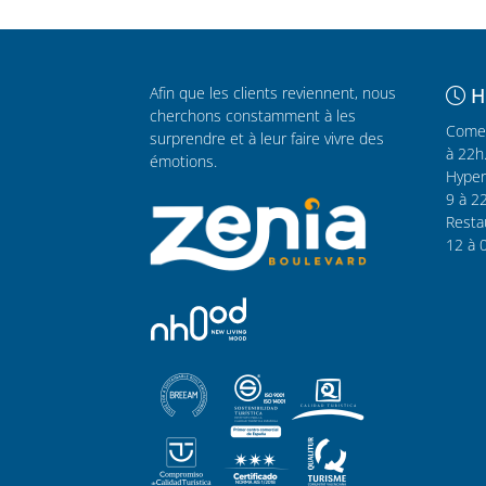
Afin que les clients reviennent, nous
H
cherchons constamment à les
Comer
surprendre et à leur faire vivre des
à 22h
émotions.
Hyper
9 à 2
Resta
12 à 