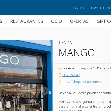
HORARIOS
CÓMO LLEGAR
S
RESTAURANTES
OCIO
OFERTAS
GIFT 
TIENDA
MANGO
Lunes a domingo de 10:00h a 22:
965 324 949
https://shop.mango.com/es
En Zenia Boulevard puedes encontr
MANGO es la segunda empresa exp
basa en una alianza entre un
produ