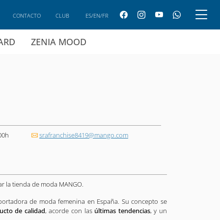
CONTACTO
CLUB
ES/EN/FR
CARD
ZENIA MOOD
00h
srafranchise8419@mango.com
ar la tienda de moda MANGO.
ortadora de moda femenina en España. Su concepto se
cto de calidad
, acorde con las
últimas tendencias
, y un