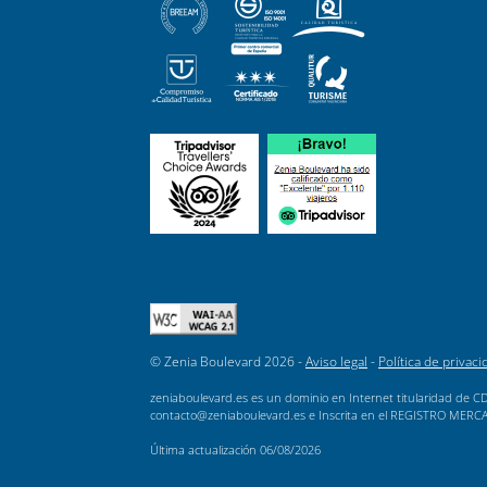
© Zenia Boulevard 2026 -
Aviso legal
-
Política de privaci
zeniaboulevard.es es un dominio en Internet titularidad de CD
contacto@zeniaboulevard.es e Inscrita en el REGISTRO MERCANTI
Última actualización
06/08/2026