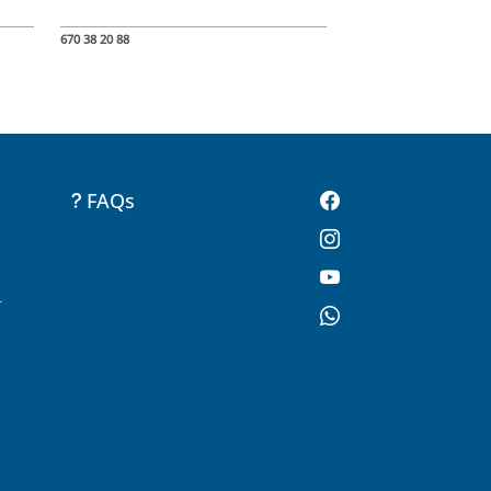
670 38 20 88
FAQs
-