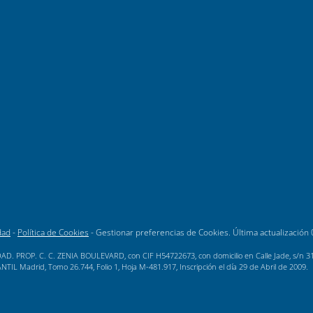
dad
-
Política de Cookies
-
Gestionar preferencias de Cookies
. Última actualización
AD. PROP. C. C. ZENIA BOULEVARD, con CIF H54722673, con domicilio en Calle Jade, s/n 3189
L Madrid, Tomo 26.744, Folio 1, Hoja M-481.917, Inscripción el día 29 de Abril de 2009.