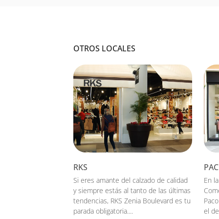
OTROS LOCALES
RKS
PAC
Si eres amante del calzado de calidad
En la
y siempre estás al tanto de las últimas
Come
tendencias, RKS Zenia Boulevard es tu
Paco
parada obligatoria....
el de