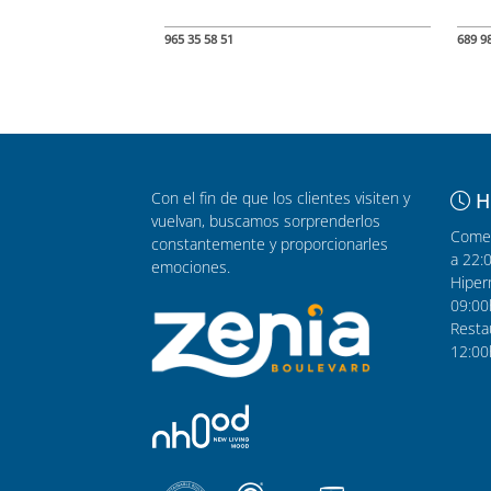
965 35 58 51
689 9
Con el fin de que los clientes visiten y
H
vuelvan, buscamos sorprenderlos
Comer
constantemente y proporcionarles
a 22:
emociones.
Hiper
09:00
Resta
12:00