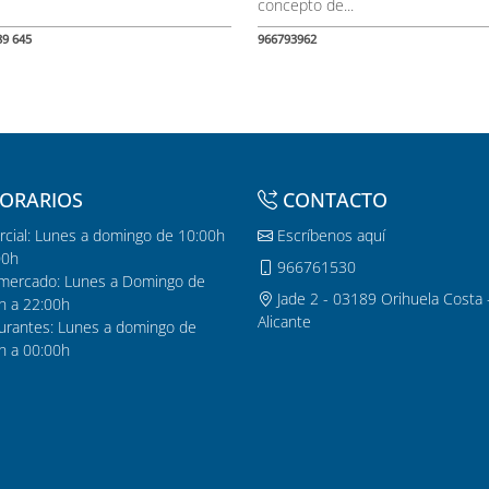
concepto de...
89 645
966793962
ORARIOS
CONTACTO
cial: Lunes a domingo de 10:00h
Escríbenos aquí
00h
966761530
mercado: Lunes a Domingo de
Jade 2 - 03189 Orihuela Costa 
h a 22:00h
Alicante
urantes: Lunes a domingo de
h a 00:00h