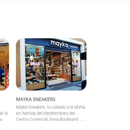
MAYKA SNEAKERS
Mayka Sneakers, tu calzado a la última
de la
en Avenida del Mediterráneo del
ia
Centro Comercial Zenia Boulevard. ...