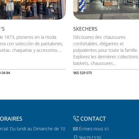
'S
SKECHERS
e 1873, pioneros en la moda
Découvrez des chaussures
era con selección de pantalones,
confortables, élégantes et
etas, chaquetas y accesorios....
polyvalentes pour toute la famille.
Explorez les dernières collections
baskets, chaussures...
3 04 84
965 529 075
ORAIRES
CONTACT
cial: Du lundi au Dimanche de 10
Écrivez-nous ici
.
966761530