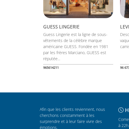
GUESS LINGERIE
LEVI
Guess Lingerie est la ligne de sous-
Desd
vêtements de la célèbre marque
vaqu
américaine GUESS. Fondée en 1981
camis
par les frères Marciano, GUESS est
réputée...
965614211
96 67
Afin que les clients reviennent, nous
H
cherchons constamment à les
Comer
surprendre et à leur faire vivre des
à 22h
émotions.