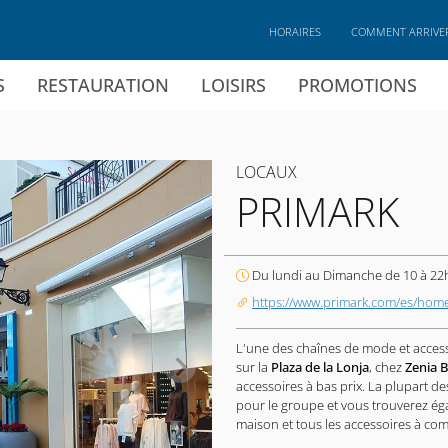
HORAIRES
COMMENT ARRIVE
S
RESTAURATION
LOISIRS
PROMOTIONS
LOCAUX
PRIMARK
Du lundi au Dimanche de 10 à 22
https://www.primark.com/es/hom
L'une des chaînes de mode et acces
sur la
Plaza de la Lonja
, chez
Zenia 
accessoires à bas prix. La plupart d
pour le groupe et vous trouverez é
maison et tous les accessoires à co