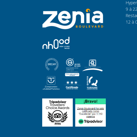
Hyper
9 à 2
Resta
12 à 