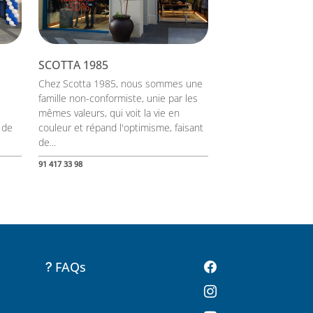
SCOTTA 1985
Chez Scotta 1985, nous sommes une
famille non-conformiste, unie par les
mêmes valeurs, qui voit la vie en
 de
couleur et répand l'optimisme, faisant
de...
91 417 33 98
FAQs