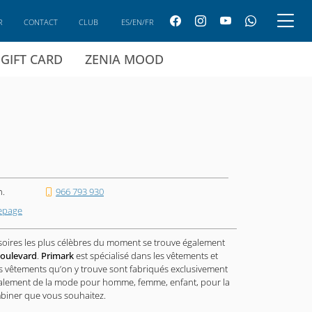
R
CONTACT
CLUB
ES/EN/FR
GIFT CARD
ZENIA MOOD
h.
966 793 930
epage
soires les plus célèbres du moment se trouve également
Boulevard
.
Primark
est spécialisé dans les vêtements et
es vêtements qu’on y trouve sont fabriqués exclusivement
galement de la mode pour homme, femme, enfant, pour la
mbiner que vous souhaitez.