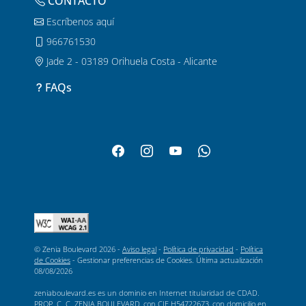
CONTACTO
Escríbenos aquí
966761530
Jade 2 - 03189 Orihuela Costa - Alicante
FAQs
© Zenia Boulevard 2026 -
Aviso legal
-
Política de privacidad
-
Política
de Cookies
-
Gestionar preferencias de Cookies
. Última actualización
08/08/2026
zeniaboulevard.es es un dominio en Internet titularidad de CDAD.
PROP. C. C. ZENIA BOULEVARD, con CIF H54722673, con domicilio en