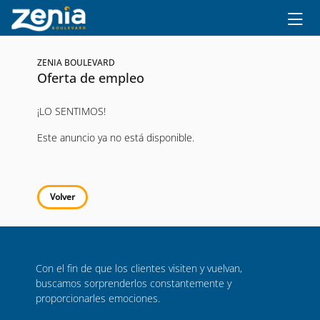
Ir al contenido principal
ZENIA BOULEVARD
Oferta de empleo
¡LO SENTIMOS!
Este anuncio ya no está disponible.
Volver
Con el fin de que los clientes visiten y vuelvan,
buscamos sorprenderlos constantemente y
proporcionarles emociones.