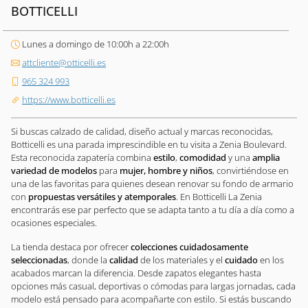
BOTTICELLI
Lunes a domingo de 10:00h a 22:00h
attcliente@otticelli.es
965 324 993
https://www.botticelli.es
Si buscas calzado de calidad, diseño actual y marcas reconocidas,
Botticelli es una parada imprescindible en tu visita a Zenia Boulevard.
Esta reconocida zapatería combina
estilo
,
comodidad
y una
amplia
variedad de modelos
para
mujer, hombre y niños
, convirtiéndose en
una de las favoritas para quienes desean renovar su fondo de armario
con
propuestas versátiles y atemporales
. En Botticelli La Zenia
encontrarás ese par perfecto que se adapta tanto a tu día a día como a
ocasiones especiales.
La tienda destaca por ofrecer
colecciones cuidadosamente
seleccionadas
, donde la
calidad
de los materiales y el
cuidado
en los
acabados marcan la diferencia. Desde zapatos elegantes hasta
opciones más casual, deportivas o cómodas para largas jornadas, cada
modelo está pensado para acompañarte con estilo. Si estás buscando