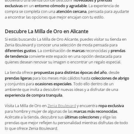
Boulevard una tienda donde descubrir
novedades y prendas
exclusivas
en un
entorno cómodo y agradable
. La experiencia de
compra se completa con una
atención cercana
, pensada para ayudarte
a encontrar las opciones que mejor encajan con tu estilo.
Descubre La Milla de Oro en Alicante
Si estás buscando La Milla de Oro Alicante, puedes visitar su tienda en
Zenia Boulevard y conocer una selección de moda pensada para
diferentes gustos
. La combinación de
marcas
reconocidas y
prendas
de tendencia
convierte este espacio en una opción destacada para
quienes desean renovar su imagen o encontrar un regalo especial.
La tienda ofrece
propuestas para distintas épocas del año
, desde
prendas ligeras
para los meses más cálidos hasta
colecciones de abrigo
y conjuntos para
ocasiones especiales
. Todo ello dentro de un
ambiente que invita a descubrir nuevas ideas y a disfrutar de una
experiencia de compra tranquila
.
Visita La Milla de Oro en
Zenia Boulevard
y encuentra
ropa exclusiva
para hombre y mujer de algunas de las
marcas más reconocidas
.
Acércate a la tienda, descubre sus
últimas colecciones
y elige las
prendas que mejor reflejen tu personalidad mientras disfrutas de todo
lo que ofrece Zenia Boulevard.