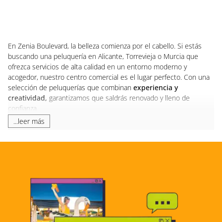
En Zenia Boulevard, la belleza comienza por el cabello. Si estás
buscando una peluquería en Alicante, Torrevieja o Murcia que
ofrezca servicios de alta calidad en un entorno moderno y
acogedor, nuestro centro comercial es el lugar perfecto. Con una
selección de peluquerías que combinan
experiencia y
creatividad,
garantizamos que saldrás renovado y lleno de
confianza.
...leer más
Servicios de peluquería en Zenia
En Zenia Boulevard contamos con peluquerías especializadas que
ofrecen una amplia gama de
servicios para hombres, mujeres y
niños.
Desde cortes de cabello modernos hasta
tratamientos de
color, hidratación y peinados para eventos especiales,
nuestras peluquerías están equipadas para atender todas tus
necesidades. En
Fragola Care Look
, nuestra peluquería unisex,
podrás disfrutar de una experiencia integral que te dejará como