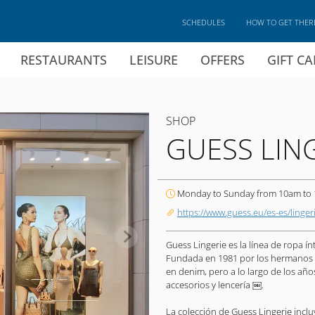
SCHEDULES
HOW TO GET THER
RESTAURANTS
LEISURE
OFFERS
GIFT C
SHOP
GUESS LIN
Monday to Sunday from 10am to
https://www.guess.eu/es-es/linger
Guess Lingerie es la línea de ropa 
Fundada en 1981 por los hermanos 
en denim, pero a lo largo de los añ
accesorios y lencería ￼.
La colección de Guess Lingerie incl