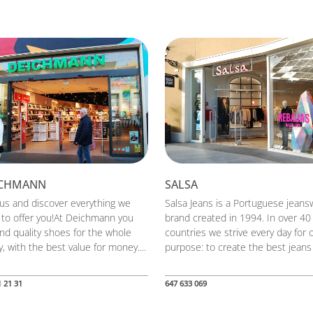
ICHMANN
SALSA
t us and discover everything we
Salsa Jeans is a Portuguese jeans
 to offer you!At Deichmann you
brand created in 1994. In over 40
find quality shoes for the whole
countries we strive every day for 
y, with the best value for money....
purpose: to create the best jeans f
1 21 31
647 633 069