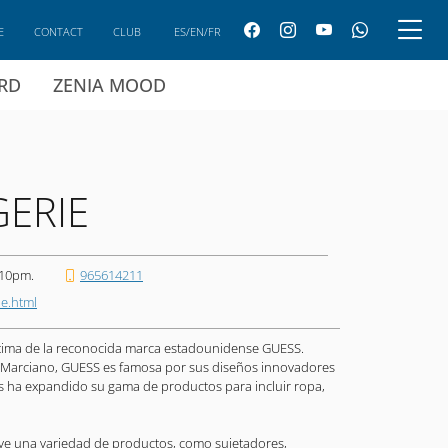
E
CONTACT
CLUB
ES/EN/FR
ARD
ZENIA MOOD
GERIE
 10pm.
965614211
ie.html
íntima de la reconocida marca estadounidense GUESS.
Marciano, GUESS es famosa por sus diseños innovadores
os ha expandido su gama de productos para incluir ropa,
uye una variedad de productos, como sujetadores,