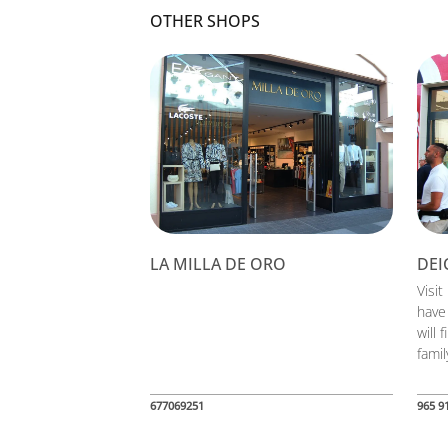
OTHER SHOPS
LA MILLA DE ORO
DE
Visi
have
will 
famil
677069251
965 9