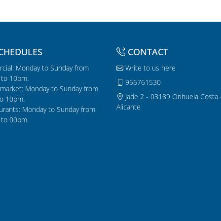
CHEDULES
CONTACT
cial: Monday to Sunday from
Write to us here
to 10pm.
966761530
market: Monday to Sunday from
Jade 2 - 03189 Orihuela Costa 
o 10pm.
Alicante
urants: Monday to Sunday from
to 00pm.