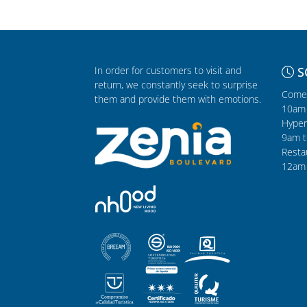
In order for customers to visit and
S
return, we constantly seek to surprise
Comer
them and provide them with emotions.
10am 
Hyper
9am t
Resta
12am 