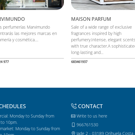
RVIMUNDO
MAISON PARFUM
as perfumerías Marvimundo
Sale of a wide range of exclusive
ntrarás las mejores marcas en
fragrances inspired by high
mería y cosmética....
perfumery.Intense, elegant scent
with true character.A sophisticate
long-lasting and...
24 977
683461937
CHEDULES
CONTACT
cial: Monday to Sunday from
Write to us here
to 10pm.
966761530
market: Monday to Sunday from
Jade 2 - 03189 Orihuela Costa 
o 10pm.