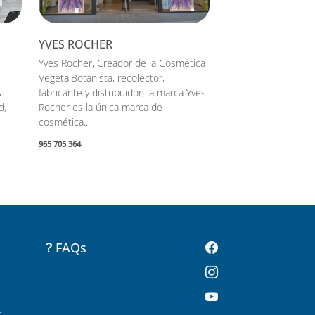
YVES ROCHER
Yves Rocher, Creador de la Cosmética
VegetalBotanista, recolector,
s
fabricante y distribuidor, la marca Yves
d,
Rocher es la única marca de
cosmética...
965 705 364
FAQs
-