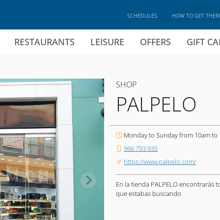
SCHEDULES
HOW TO GET THER
RESTAURANTS
LEISURE
OFFERS
GIFT C
SHOP
PALPELO
Monday to Sunday from 10am to
966 793 935
https://www.palpelo.com/
En la tienda PALPELO encontrarás to
que estabas buscando.