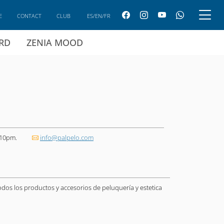
E
CONTACT
CLUB
ES/EN/FR
ARD
ZENIA MOOD
 10pm.
info@palpelo.com
dos los productos y accesorios de peluquería y estetica