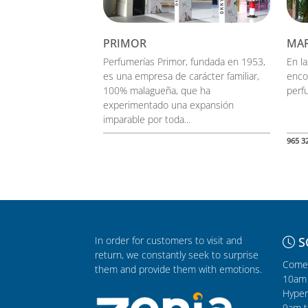
PRIMOR
MA
Perfumerías Primor, fundada en 1953,
En l
es una empresa de carácter familiar,
enco
100% malagueña, que ha
perfu
experimentado una expansión
imparable por toda...
965 3
In order for customers to visit and
S
return, we constantly seek to surprise
Comer
them and provide them with emotions.
10am 
Hyper
9am t