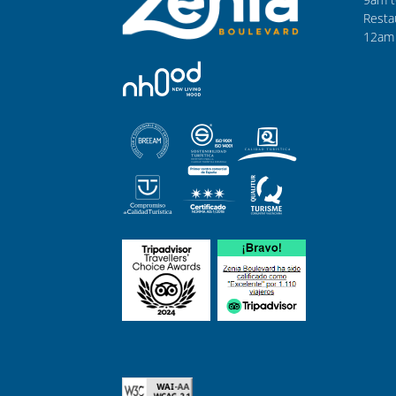
Resta
12am 