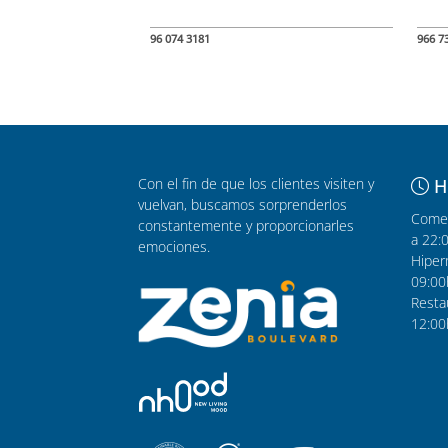
96 074 3181
966 7
Con el fin de que los clientes visiten y
H
vuelvan, buscamos sorprenderlos
Comer
constantemente y proporcionarles
a 22:
emociones.
Hiper
09:00
Resta
12:00