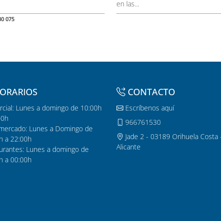
en las...
30 075
ORARIOS
CONTACTO
cial: Lunes a domingo de 10:00h
Escríbenos aquí
00h
966761530
mercado: Lunes a Domingo de
Jade 2 - 03189 Orihuela Costa 
h a 22:00h
Alicante
urantes: Lunes a domingo de
h a 00:00h