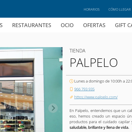
HORARIOS
CÓMO LLEGAR
S
RESTAURANTES
OCIO
OFERTAS
GIFT 
TIENDA
PALPELO
Lunes a domingo de 10:00h a 22:
966 793 935
https://www.palpelo.com/
En Palpelo, entendemos que un cabe
eso, hemos creado un espacio úni
productos para el cuidado capila
saludable, brillante y llena de vida.