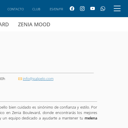
CONTACTO
CLUB
ES/EN/FR
CARD
ZENIA MOOD
00h
info@palpelo.com
llo bien cuidado es sinónimo de confianza y estilo. Por
co en Zenia Boulevard, donde encontrarás los mejores
r y un equipo dedicado a ayudarte a mantener tu
melena