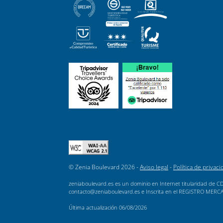
© Zenia Boulevard 2026 -
Aviso legal
-
Política de privaci
zeniaboulevard.es es un dominio en Internet titularidad de CD
contacto@zeniaboulevard.es e Inscrita en el REGISTRO MERCANTI
Última actualización
06/08/2026