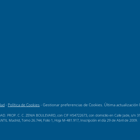
dad
-
Política de Cookies
-
Gestionar preferencias de Cookies
. Última actualización
AD. PROP. C. C. ZENIA BOULEVARD, con CIF H54722673, con domicilio en Calle Jade, s/n 3189
L Madrid, Tomo 26.744, Folio 1, Hoja M-481.917, Inscripción el día 29 de Abril de 2009.