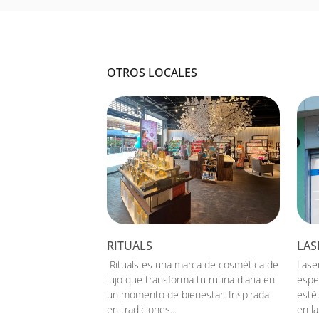
OTROS LOCALES
RITUALS
LAS
Rituals es una marca de cosmética de
Lase
lujo que transforma tu rutina diaria en
espe
un momento de bienestar. Inspirada
estét
en tradiciones...
en la