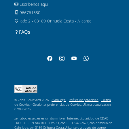
Escríbenos aquí
966761530
Jade 2 - 03189 Orihuela Costa - Alicante
FAQs
© Zenia Boulevard 2026 -
Aviso legal
-
Política de privacidad
-
Política
de Cookies
-
Gestionar preferencias de Cookies
. Última actualización
07/08/2026
zeniaboulevard.es es un dominio en Internet titularidad de CDAD.
PROP. C. C. ZENIA BOULEVARD, con CIF H54722673, con domicilio en
Calle Jade, s/n 3189 Orihuela Costa, Alicante o a través de correo