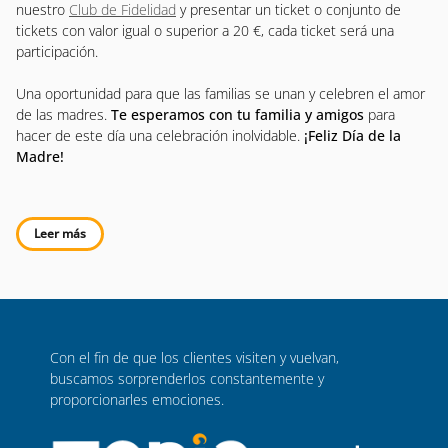
nuestro
Club de Fidelidad
y presentar un ticket o conjunto de
tickets con valor igual o superior a 20 €, cada ticket será una
participación.
Una oportunidad para que las familias se unan y celebren el amor
de las madres.
Te esperamos con tu familia y amigos
para
hacer de este día una celebración inolvidable.
¡Feliz Día de la
Madre!
Leer más
Con el fin de que los clientes visiten y vuelvan,
buscamos sorprenderlos constantemente y
proporcionarles emociones.