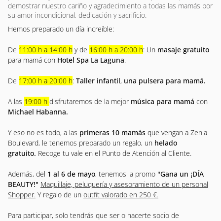
demostrar nuestro cariño y agradecimiento a todas las mamás por
su amor incondicional, dedicación y sacrificio.
Hemos preparado un día increíble:
De
11:00 h a 14:00 h
y de
16:00 h a 20:00 h
: Un
masaje gratuito
para mamá con
Hotel Spa La Laguna
.
De
17:00 h a 20:00 h
:
Taller infantil
,
una pulsera para mamá.
A las
19:00 h
disfrutaremos de la mejor
música para mamá
con
Michael Habanna.
Y eso no es todo, a las
primeras 10 mamás
que vengan a Zenia
Boulevard, le tenemos preparado un regalo, un
helado
gratuito.
Recoge tu vale en el Punto de Atención al Cliente.
Además, del
1 al 6 de mayo
, tenemos la promo
"Gana un ¡DÍA
BEAUTY!"
Maquillaje, peluquería y asesoramiento de un personal
Shopper.
Y regalo de un
outfit valorado en 250 €.
Para participar, solo tendrás que ser o hacerte socio de