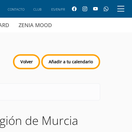
CONTACTO
CLUB
ES/EN/FR
CARD
ZENIA MOOD
Volver
Añadir a tu calendario
egión de Murcia