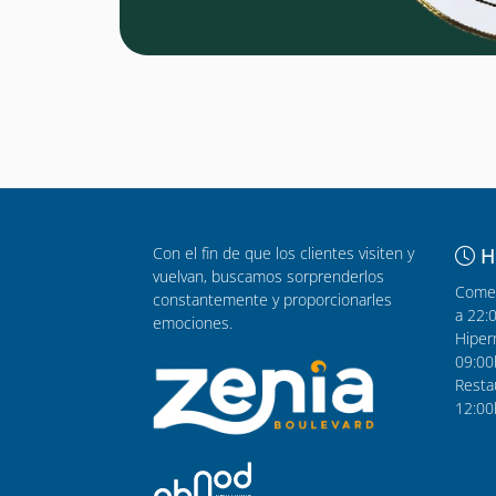
Con el fin de que los clientes visiten y
H
vuelvan, buscamos sorprenderlos
Comer
constantemente y proporcionarles
a 22:
emociones.
Hiper
09:00
Resta
12:00