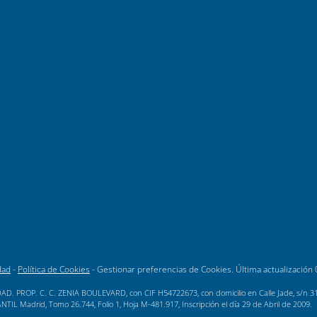
dad
-
Política de Cookies
-
Gestionar preferencias de Cookies
. Última actualización
AD. PROP. C. C. ZENIA BOULEVARD, con CIF H54722673, con domicilio en Calle Jade, s/n 3189
L Madrid, Tomo 26.744, Folio 1, Hoja M-481.917, Inscripción el día 29 de Abril de 2009.