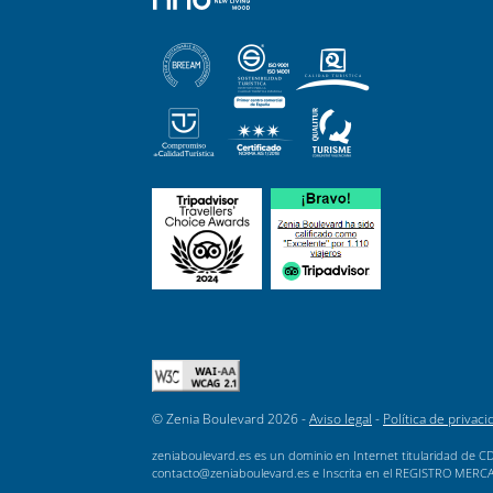
© Zenia Boulevard 2026 -
Aviso legal
-
Política de privaci
zeniaboulevard.es es un dominio en Internet titularidad de CD
contacto@zeniaboulevard.es e Inscrita en el REGISTRO MERCANTI