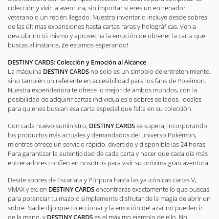
colección y vivir la aventura, sin importar si eres un entrenador
veterano o un recién llegado. Nuestro inventario incluye desde sobres
de las últimas expansiones hasta cartas raras y holográficas. Ven a
descubrirlo tú mismo y aprovecha la emoción de obtener la carta que
buscas al instante, ¡te estamos esperando!
DESTINY CARDS: Colección y Emoción al Alcance
La máquina
DESTINY CARDS
no solo es un símbolo de entretenimiento,
sino también un referente en accesibilidad para los fans de Pokémon.
Nuestra expendedora te ofrece lo mejor de ambos mundos, con la
posibilidad de adquirir cartas individuales o sobres sellados, ideales
para quienes buscan esa carta especial que falta en su colección.
Con cada nuevo suministro,
DESTINY CARDS
se supera, incorporando
los productos más actuales y demandados del universo Pokémon,
mientras ofrece un servicio rápido, divertido y disponible las 24 horas.
Para garantizar la autenticidad de cada carta y hacer que cada día más
entrenadores confíen en nosotros para vivir su próxima gran aventura.
Desde sobres de Escarlata y Púrpura hasta las ya icónicas cartas V,
VMAX y ex, en
DESTINY CARDS
encontrarás exactamente lo que buscas
para potenciar tu mazo o simplemente disfrutar de la magia de abrir un
sobre. Nadie dijo que coleccionar y la emoción del azar no pueden ir
de la mano, y
DESTINY CARDS
es el máximo ejemplo de ello. No