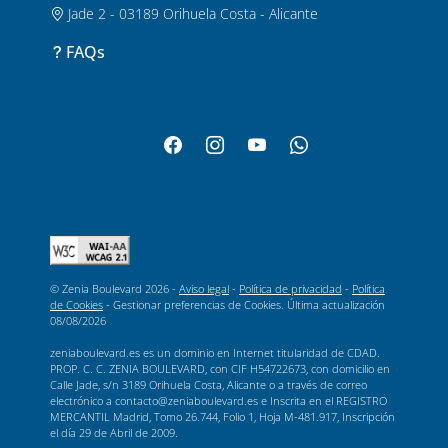
Jade 2 - 03189 Orihuela Costa - Alicante
FAQs
© Zenia Boulevard 2026 -
Aviso legal
-
Política de privacidad
-
Política
de Cookies
-
Gestionar preferencias de Cookies
. Última actualización
08/08/2026
zeniaboulevard.es es un dominio en Internet titularidad de CDAD.
PROP. C. C. ZENIA BOULEVARD, con CIF H54722673, con domicilio en
Calle Jade, s/n 3189 Orihuela Costa, Alicante o a través de correo
electrónico a contacto@zeniaboulevard.es e Inscrita en el REGISTRO
MERCANTIL Madrid, Tomo 26.744, Folio 1, Hoja M-481.917, Inscripción
el día 29 de Abril de 2009.