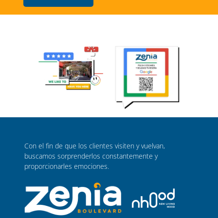
Con el fin de que los clientes visiten y vuelvan,
buscamos sorprenderlos constantemente y
proporcionarles emociones.