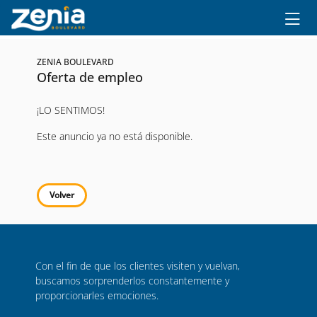
Ir al contenido principal
ZENIA BOULEVARD
Oferta de empleo
¡LO SENTIMOS!
Este anuncio ya no está disponible.
Volver
Con el fin de que los clientes visiten y vuelvan,
buscamos sorprenderlos constantemente y
proporcionarles emociones.