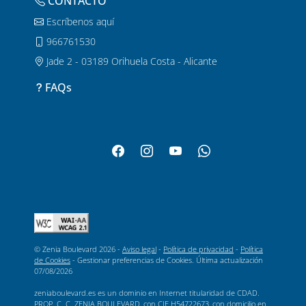
CONTACTO
Escríbenos aquí
966761530
Jade 2 - 03189 Orihuela Costa - Alicante
FAQs
© Zenia Boulevard 2026 -
Aviso legal
-
Política de privacidad
-
Política
de Cookies
-
Gestionar preferencias de Cookies
. Última actualización
07/08/2026
zeniaboulevard.es es un dominio en Internet titularidad de CDAD.
PROP. C. C. ZENIA BOULEVARD, con CIF H54722673, con domicilio en