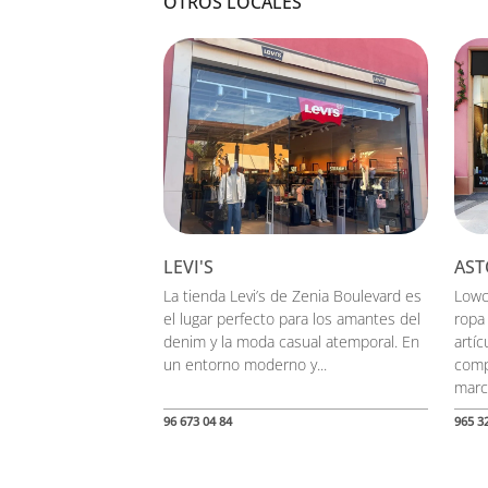
OTROS LOCALES
LEVI'S
AST
La tienda Levi’s de Zenia Boulevard es
Lowc
el lugar perfecto para los amantes del
ropa
denim y la moda casual atemporal. En
artíc
un entorno moderno y...
comp
marca
96 673 04 84
965 3