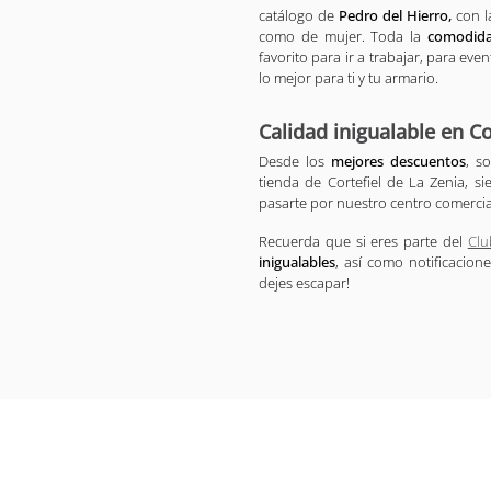
catálogo de
Pedro del Hierro,
con l
como de mujer. Toda la
comodid
favorito para ir a trabajar, para e
lo mejor para ti y tu armario.
Calidad inigualable en Co
Desde los
mejores descuentos
, s
tienda de Cortefiel de La Zenia, 
pasarte por nuestro centro comercial
Recuerda que si eres parte del
Clu
inigualables
, así como notificacion
dejes escapar!