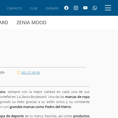
CONTACTO
CLUB
ES/EN/FR
CARD
ZENIA MOOD
00h
965 32 48 49
sico
, siempre con la mejor calidad en cada una de sus
 Cortefiel en La Zenia Boulevard. Una de las
marcas de ropa
rado su éxito gracias a su estilo único y su constante
ión con
grandes marcas como Pedro del Hierro.
opa de deporte
de tu marca favorita, así como
productos