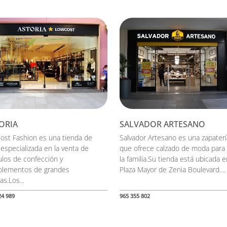
ORIA
SALVADOR ARTESANO
ost Fashion es una tienda de
Salvador Artesano es una zapaterí
 especializada en la venta de
que ofrece calzado de moda para
ulos de confección y
la familia.Su tienda está ubicada e
lementos de grandes
Plaza Mayor de Zenia Boulevard....
s.Los...
24 989
965 355 802