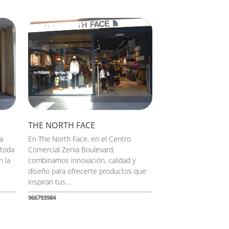
THE NORTH FACE
a
En The North Face, en el Centro
 toda
Comercial Zenia Boulevard,
n la
combinamos innovación, calidad y
diseño para ofrecerte productos que
inspiran tus...
966793984