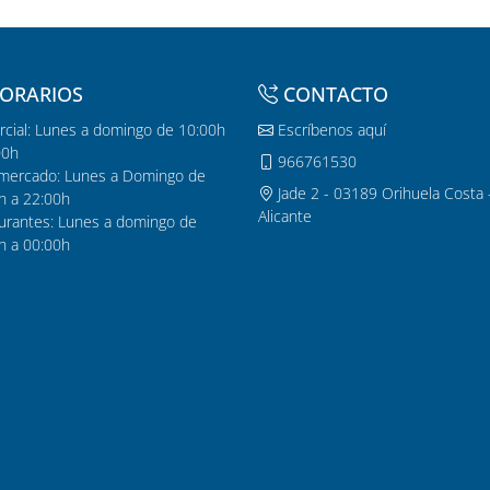
ORARIOS
CONTACTO
cial: Lunes a domingo de 10:00h
Escríbenos aquí
00h
966761530
mercado: Lunes a Domingo de
Jade 2 - 03189 Orihuela Costa 
h a 22:00h
Alicante
urantes: Lunes a domingo de
h a 00:00h