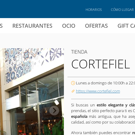
HORARIOS
CÓMO LLEGAR
S
RESTAURANTES
OCIO
OFERTAS
GIFT 
TIENDA
CORTEFIEL
Lunes a domingo de 10:00h a 22:
https://www.cortefiel.com
Si buscas un
estilo elegante y clá
prendas, el sitio perfecto para ti es
española
más antigua, que ha asegu
calidad, así como por su colaborac
Ahora también puedes encontrar
r