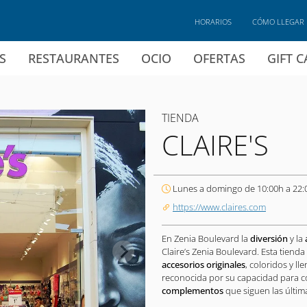
HORARIOS
CÓMO LLEGAR
S
RESTAURANTES
OCIO
OFERTAS
GIFT 
TIENDA
CLAIRE'S
Lunes a domingo de 10:00h a 22:
https://www.claires.com
En Zenia Boulevard la
diversión
y la
Claire’s Zenia Boulevard. Esta tiend
accesorios originales
, coloridos y l
reconocida por su capacidad para c
complementos
que siguen las última