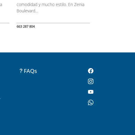
ia
comodidad y mucho estilo. En Zenia
Boulevard...
663 287 804
FAQs
-