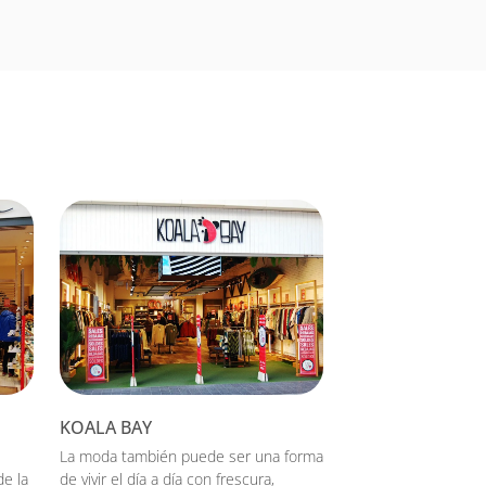
KOALA BAY
La moda también puede ser una forma
de la
de vivir el día a día con frescura,