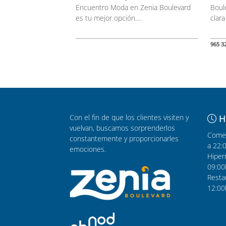
Encuentro Moda en Zenia Boulevard
Boul
es tu mejor opción....
clara
965 3
Con el fin de que los clientes visiten y
H
vuelvan, buscamos sorprenderlos
Comer
constantemente y proporcionarles
a 22:
emociones.
Hiper
09:00
Resta
12:00