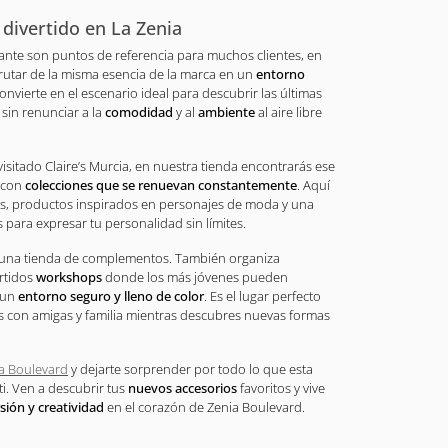
s divertido en La Zenia
icante son puntos de referencia para muchos clientes, en
frutar de la misma esencia de la marca en un
entorno
onvierte en el escenario ideal para descubrir las últimas
sin renunciar a la
comodidad
y al
ambiente
al aire libre
 visitado Claire’s Murcia, en nuestra tienda encontrarás ese
, con
colecciones que se renuevan constantemente
. Aquí
os, productos inspirados en personajes de moda y una
para expresar tu personalidad sin límites.
 una tienda de complementos. También organiza
rtidos
workshops
donde los más jóvenes pueden
n un
entorno seguro y lleno de color
. Es el lugar perfecto
 con amigas y familia mientras descubres nuevas formas
a Boulevard
y dejarte sorprender por todo lo que esta
i. Ven a descubrir tus
nuevos accesorios
favoritos y vive
rsión y creatividad
en el corazón de Zenia Boulevard.