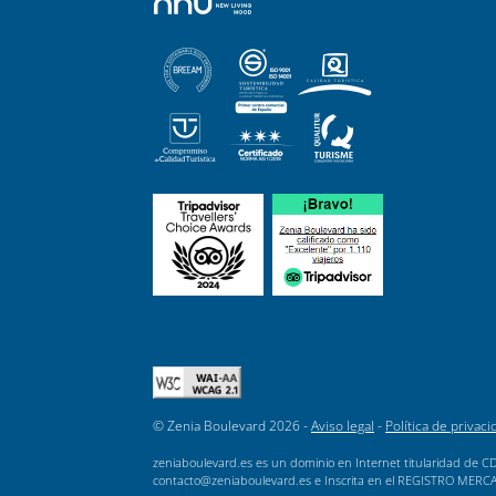
© Zenia Boulevard 2026 -
Aviso legal
-
Política de privaci
zeniaboulevard.es es un dominio en Internet titularidad de CD
contacto@zeniaboulevard.es e Inscrita en el REGISTRO MERCANTI