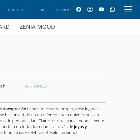
CONTACTO
CLUB
ES/EN/FR
CARD
ZENIA MOOD
00h
965 324 935
autoexpresión
tienen un espacio propio, y ese lugar es
a se ha convertido en un referente para quienes buscan
lenos de personalidad. Claire’s es una marca mundialmente
onectar con todas las edades a través de
joyas y
s tendencias y celebran el estilo individual.