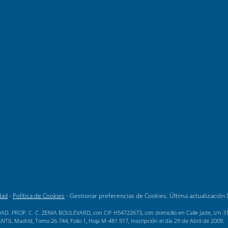
dad
-
Política de Cookies
-
Gestionar preferencias de Cookies
. Última actualización
AD. PROP. C. C. ZENIA BOULEVARD, con CIF H54722673, con domicilio en Calle Jade, s/n 3189
L Madrid, Tomo 26.744, Folio 1, Hoja M-481.917, Inscripción el día 29 de Abril de 2009.