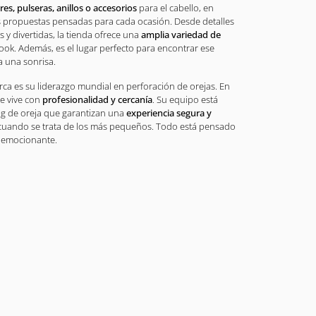
res, pulseras, anillos o accesorios
para el cabello, en
s propuestas pensadas para cada ocasión. Desde detalles
 y divertidas, la tienda ofrece una
amplia variedad de
ook. Además, es el lugar perfecto para encontrar ese
a una sonrisa.
rca es su liderazgo mundial en perforación de orejas. En
se vive con
profesionalidad y cercanía
. Su equipo está
ng de oreja que garantizan una
experiencia segura y
 cuando se trata de los más pequeños. Todo está pensado
y emocionante.