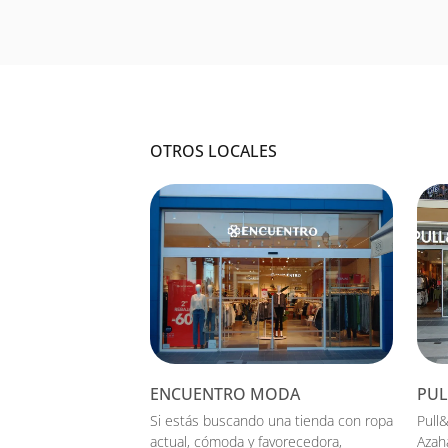
OTROS LOCALES
ENCUENTRO MODA
PUL
Si estás buscando una tienda con ropa
Pull&
actual, cómoda y favorecedora,
Azah