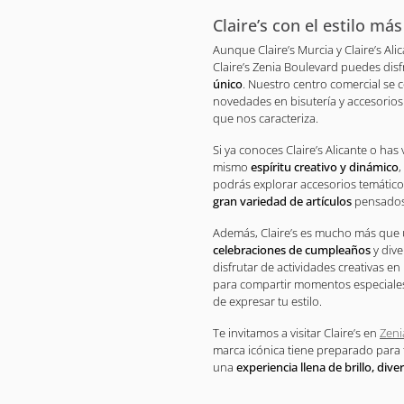
Claire’s con el estilo má
Aunque Claire’s Murcia y Claire’s Al
Claire’s Zenia Boulevard puedes dis
único
. Nuestro centro comercial se c
novedades en bisutería y accesorios 
que nos caracteriza.
Si ya conoces Claire’s Alicante o has
mismo
espíritu creativo y dinámico
podrás explorar accesorios temátic
gran variedad de artículos
pensados 
Además, Claire’s es mucho más que
celebraciones de cumpleaños
y dive
disfrutar de actividades creativas e
para compartir momentos especiales
de expresar tu estilo.
Te invitamos a visitar Claire’s en
Zeni
marca icónica tiene preparado para t
una
experiencia llena de brillo, dive