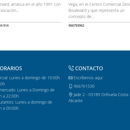
evard, arranca en el año 1991 con
Vega, en el Centro Comercial Zen
 vocación...
Boulevard y que representa un
concepto de...
24 914
966793962
ORARIOS
CONTACTO
cial: Lunes a domingo de 10:00h
Escríbenos aquí
00h
966761530
mercado: Lunes a Domingo de
Jade 2 - 03189 Orihuela Costa 
h a 22:00h
Alicante
urantes: Lunes a domingo de
h a 00:00h