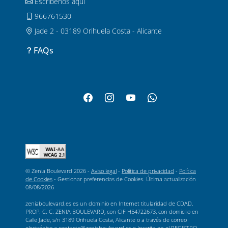
Escríbenos aquí
966761530
Jade 2 - 03189 Orihuela Costa - Alicante
FAQs
© Zenia Boulevard 2026 -
Aviso legal
-
Política de privacidad
-
Política
de Cookies
-
Gestionar preferencias de Cookies
. Última actualización
08/08/2026
zeniaboulevard.es es un dominio en Internet titularidad de CDAD.
PROP. C. C. ZENIA BOULEVARD, con CIF H54722673, con domicilio en
Calle Jade, s/n 3189 Orihuela Costa, Alicante o a través de correo
electrónico a contacto@zeniaboulevard.es e Inscrita en el REGISTRO