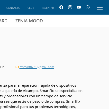
CONTACTO
CLUB
ES/EN/FR
CARD
ZENIA MOOD
00h
msmartfix21@gmail.com
anza para la reparación rápida de dispositivos
 la galería de Alcampo, Smartfix se especializa en
ets y ordenadores con un tiempo de servicio
Ya sea que estés de paso o de compras, Smartfix
y profesional para tus problemas tecnológicos,