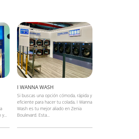
I WANNA WASH
Si buscas una opción cómoda, rápida y
eficiente para hacer tu colada, I Wanna
ra
Wash es tu mejor aliado en Zenia
y...
Boulevard. Esta...