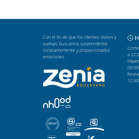
Con el fin de que los clientes visiten y
H
vuelvan, buscamos sorprenderlos
Comer
constantemente y proporcionarles
a 22:
emociones.
Hiper
09:00
Resta
12:00