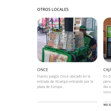
OTROS LOCALES
ONCE
CAJ
Puesto Juegos Once ubicado en la
En Z
entrada de Alcampo entrando por la
pens
plaza de Europa....
día 
sucur
965 3