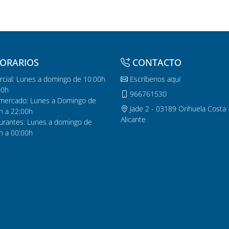
ORARIOS
CONTACTO
cial: Lunes a domingo de 10:00h
Escríbenos aquí
00h
966761530
mercado: Lunes a Domingo de
Jade 2 - 03189 Orihuela Costa 
h a 22:00h
Alicante
urantes: Lunes a domingo de
h a 00:00h