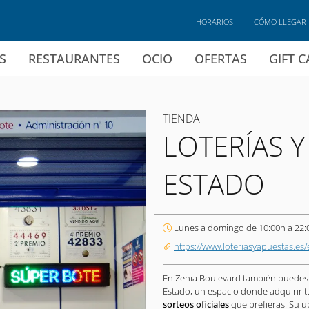
HORARIOS
CÓMO LLEGAR
S
RESTAURANTES
OCIO
OFERTAS
GIFT 
TIENDA
LOTERÍAS Y
ESTADO
Lunes a domingo de 10:00h a 22:
https://www.loteriasyapuestas.es/
En Zenia Boulevard también puedes
Estado, un espacio donde adquirir 
sorteos oficiales
que prefieras. Su ub