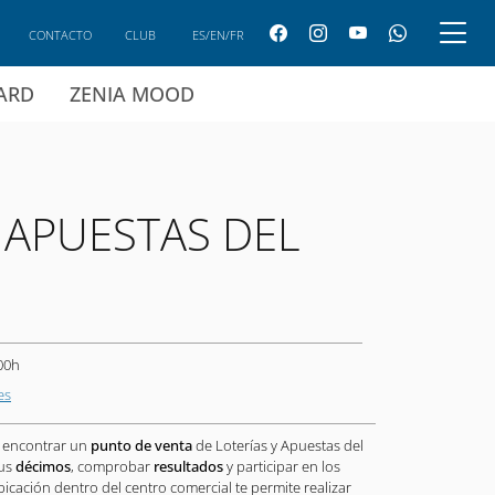
CONTACTO
CLUB
ES/EN/FR
CARD
ZENIA MOOD
 APUESTAS DEL
00h
es
 encontrar un
punto de venta
de Loterías y Apuestas del
tus
décimos
, comprobar
resultados
y participar en los
icación dentro del centro comercial te permite realizar