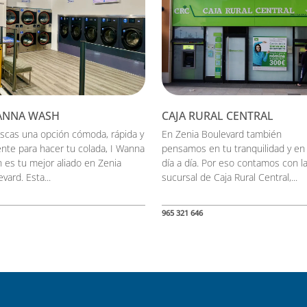
ANNA WASH
CAJA RURAL CENTRAL
uscas una opción cómoda, rápida y
En Zenia Boulevard también
iente para hacer tu colada, I Wanna
pensamos en tu tranquilidad y en
 es tu mejor aliado en Zenia
día a día. Por eso contamos con l
vard. Esta...
sucursal de Caja Rural Central,...
965 321 646