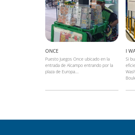
ONCE
I W
Puesto Juegos Once ubicado en la
Si b
entrada de Alcampo entrando por la
efic
plaza de Europa....
Wash
Boule