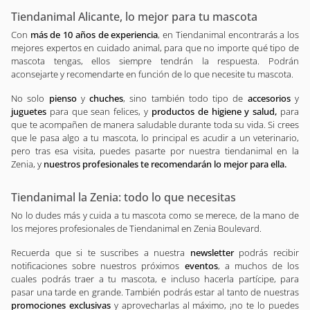
Tiendanimal Alicante, lo mejor para tu mascota
Con
más de 10 años de experiencia
, en Tiendanimal encontrarás a los
mejores expertos en cuidado animal, para que no importe qué tipo de
mascota tengas, ellos siempre tendrán la respuesta. Podrán
aconsejarte y recomendarte en función de lo que necesite tu mascota.
No solo
pienso
y
chuches
, sino también todo tipo de
accesorios
y
juguetes
para que sean felices, y
productos de higiene y salud,
para
que te acompañen de manera saludable durante toda su vida. Si crees
que le pasa algo a tu mascota, lo principal es acudir a un veterinario,
pero tras esa visita, puedes pasarte por nuestra tiendanimal en la
Zenia, y
nuestros profesionales te recomendarán lo mejor para ella.
Tiendanimal la Zenia: todo lo que necesitas
No lo dudes más y cuida a tu mascota como se merece, de la mano de
los mejores profesionales de Tiendanimal en Zenia Boulevard.
Recuerda que si te suscribes a nuestra
newsletter
podrás recibir
notificaciones sobre nuestros próximos
eventos
, a muchos de los
cuales podrás traer a tu mascota, e incluso hacerla partícipe, para
pasar una tarde en grande. También podrás estar al tanto de nuestras
promociones exclusivas
y aprovecharlas al máximo, ¡no te lo puedes