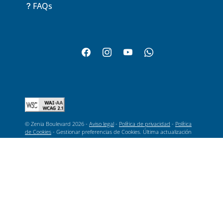
FAQs
© Zenia Boulevard 2026 -
Aviso legal
-
Política de privacidad
-
Política
de Cookies
-
Gestionar preferencias de Cookies
. Última actualización
10/08/2026
zeniaboulevard.es es un dominio en Internet titularidad de CDAD.
PROP. C. C. ZENIA BOULEVARD, con CIF H54722673, con domicilio en
Calle Jade, s/n 3189 Orihuela Costa, Alicante o a través de correo
electrónico a contacto@zeniaboulevard.es e Inscrita en el REGISTRO
MERCANTIL Madrid, Tomo 26.744, Folio 1, Hoja M-481.917, Inscripción
el día 29 de Abril de 2009.
Última actualización
10/08/2026