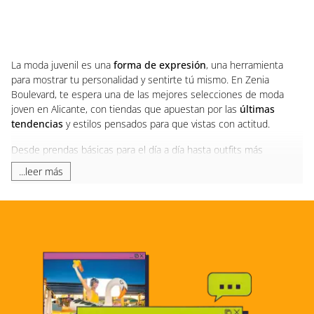
La moda juvenil es una
forma de expresión
, una herramienta
para mostrar tu personalidad y sentirte tú mismo. En Zenia
Boulevard, te espera una de las mejores selecciones de moda
joven en Alicante, con tiendas que apuestan por las
últimas
tendencias
y estilos pensados para que vistas con actitud.
Desde prendas básicas para el día a día hasta outfits más
atrevidos para marcar la diferencia, en Zenia encontrarás una
...leer más
variedad de marcas que siguen el ritmo de la calle y de las redes
sociales. Porque sabemos que lo importante no es solo vestir
bien, sino
sentirte bien con lo que llevas.
Tiendas de ropa joven cerca de
Alicante, Murcia y Orihuela
Si buscas tiendas de ropa joven en Murcia, vives en Orihuela o
estás en cualquier punto de la provincia de Alicante, Zenia
Boulevard es tu destino ideal. Con firmas como
Bershka
,