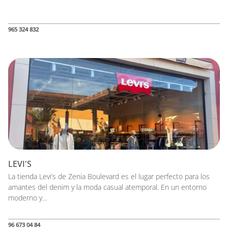
965 324 832
LEVI'S
La tienda Levi’s de Zenia Boulevard es el lugar perfecto para los
amantes del denim y la moda casual atemporal. En un entorno
moderno y...
96 673 04 84