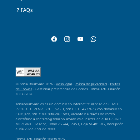
FAQs
© Zenia Boulevard 2026 -
Aviso legal
-
Política de privacidad
-
Política
de Cookies
-
Gestionar preferencias de Cookies
. Última actualización
10/08/2026
zeniaboulevard.es es un dominio en Internet titularidad de CDAD.
PROP. C. C. ZENIA BOULEVARD, con CIF H54722673, con domicilio en
Calle Jade, s/n 3189 Orihuela Costa, Alicante o a través de correo
electrónico a contacto@zeniaboulevard.es e Inscrita en el REGISTRO
MERCANTIL Madrid, Tomo 26.744, Folio 1, Hoja M-481.917, Inscripción
el día 29 de Abril de 2009.
Última actualización
10/08/2026