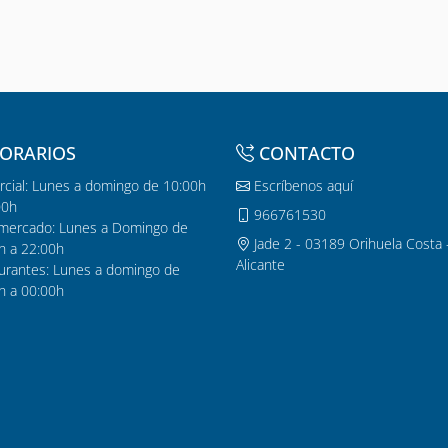
ORARIOS
CONTACTO
cial: Lunes a domingo de 10:00h
Escríbenos aquí
00h
966761530
mercado: Lunes a Domingo de
Jade 2 - 03189 Orihuela Costa 
h a 22:00h
Alicante
urantes: Lunes a domingo de
h a 00:00h