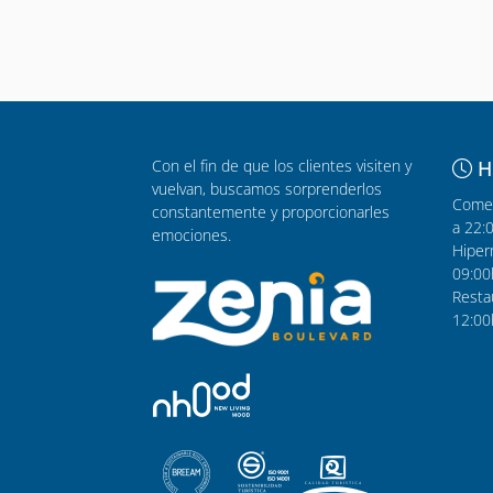
Con el fin de que los clientes visiten y
H
vuelvan, buscamos sorprenderlos
Comer
constantemente y proporcionarles
a 22:
emociones.
Hiper
09:00
Resta
12:00