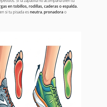
petidos. Si la zapatilla no acompaña bien tu
gas en tobillos, rodillas, caderas o espalda.
en si tu pisada es
neutra
,
pronadora
o