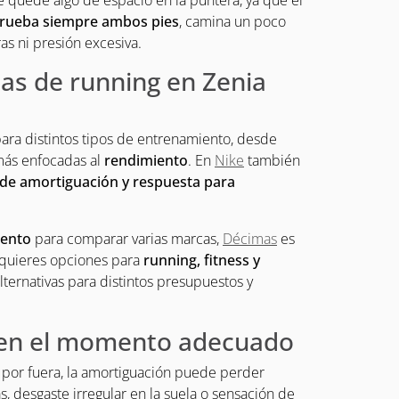
e quede algo de espacio en la puntera, ya que el
rueba siempre ambos pies
, camina un poco
s ni presión excesiva.
as de running en Zenia
ra distintos tipos de entrenamiento, desde
más enfocadas al
rendimiento
. En
Nike
también
 de amortiguación y respuesta para
iento
para comparar varias marcas,
Décimas
es
 quieres opciones para
running, fitness y
lternativas para distintos presupuestos y
s en el momento adecuado
 por fuera, la amortiguación puede perder
as, desgaste irregular en la suela o sensación de