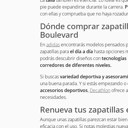
La
talla
también es esencial. Lo ideal es qu
pie puede expandirse durante la carrera.
P
con ellas y comprueba que no haya rozadura
Dónde comprar zapatill
Boulevard
En
adidas
encontrarás modelos pensados pa
zapatillas para
el día a día
hasta opciones 
podrás descubrir diseños con
tecnologías
corredores de diferentes niveles.
Si buscas
variedad deportiva y asesoram
una buena parada. Y si estás empezando o
accesorios deportivos
,
Decathlon
ofrece a
necesidades.
Renueva tus zapatilla
Aunque unas zapatillas parezcan estar bien
eficacia con el uso. Si notas molestias nuev