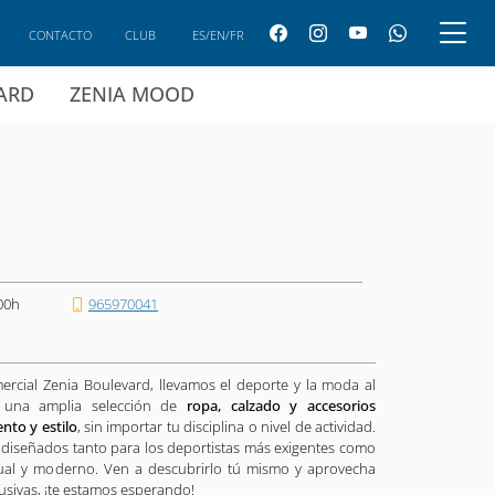
CONTACTO
CLUB
ES/EN/FR
CARD
ZENIA MOOD
00h
965970041
ercial Zenia Boulevard, llevamos el deporte y la moda al
ás una amplia selección de
ropa, calzado y accesorios
nto y estilo
, sin importar tu disciplina o nivel de actividad.
 diseñados tanto para los deportistas más exigentes como
ual y moderno. Ven a descubrirlo tú mismo y aprovecha
usivas, ¡te estamos esperando!