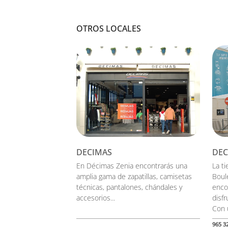
OTROS LOCALES
DECIMAS
DE
En Décimas Zenia encontrarás una
La t
amplia gama de zapatillas, camisetas
Boule
técnicas, pantalones, chándales y
enco
accesorios...
disfr
Con u
965 3