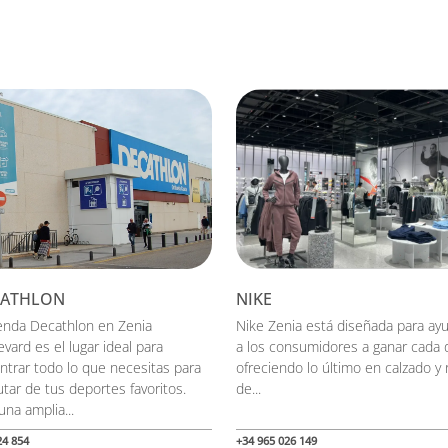
CATHLON
NIKE
ienda Decathlon en Zenia
Nike Zenia está diseñada para ay
vard es el lugar ideal para
a los consumidores a ganar cada d
ntrar todo lo que necesitas para
ofreciendo lo último en calzado y
utar de tus deportes favoritos.
de...
na amplia...
24 854
+34 965 026 149