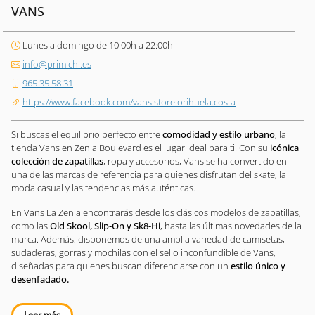
VANS
Lunes a domingo de 10:00h a 22:00h
info@primichi.es
965 35 58 31
https://www.facebook.com/vans.store.orihuela.costa
Si buscas el equilibrio perfecto entre
comodidad y estilo urbano
, la
tienda Vans en Zenia Boulevard es el lugar ideal para ti. Con su
icónica
colección de zapatillas
, ropa y accesorios, Vans se ha convertido en
una de las marcas de referencia para quienes disfrutan del skate, la
moda casual y las tendencias más auténticas.
En Vans La Zenia encontrarás desde los clásicos modelos de zapatillas,
como las
Old Skool, Slip-On y Sk8-Hi
, hasta las últimas novedades de la
marca. Además, disponemos de una amplia variedad de camisetas,
sudaderas, gorras y mochilas con el sello inconfundible de Vans,
diseñadas para quienes buscan diferenciarse con un
estilo único y
desenfadado.
Leer más