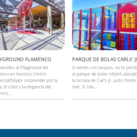
AYGROUND FLAMENCO
PARQUE DE BOLAS CARLS' J
nvenidos al Playground del
Si vienes con peques, no te pierd
enco en Nuestro Centro
el parque de bolas infantil ubicad
rcial!Déjate sorprender por la
la terraza de Carl’s Jr., justo frente
, el color y la elegancia del
mar. Sí, has...
nco...