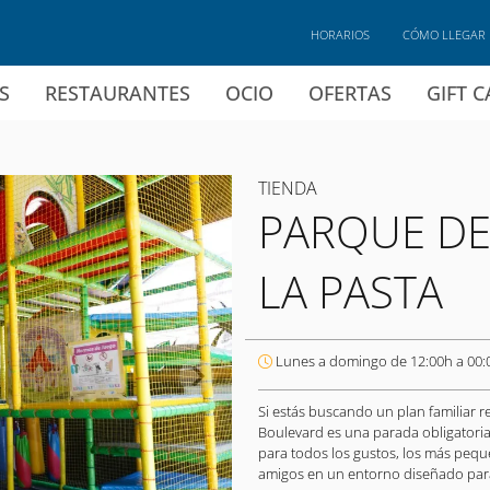
HORARIOS
CÓMO LLEGAR
S
RESTAURANTES
OCIO
OFERTAS
GIFT 
TIENDA
PARQUE DE
LA PASTA
Lunes a domingo de 12:00h a 00:
Si estás buscando un plan familiar 
Boulevard es una parada obligatoria.
para todos los gustos, los más pequ
amigos en un entorno diseñado para