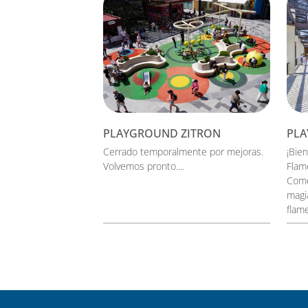
PLAYGROUND ZITRON
PL
Cerrado temporalmente por mejoras.
¡Bie
Volvemos pronto....
Flam
Come
magia
flame