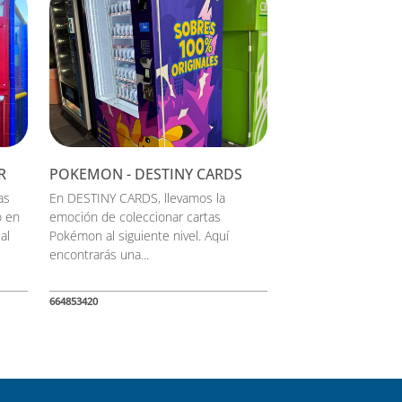
R
POKEMON - DESTINY CARDS
as
En DESTINY CARDS, llevamos la
o en
emoción de coleccionar cartas
 al
Pokémon al siguiente nivel. Aquí
encontrarás una...
664853420