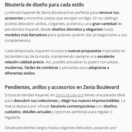
Bisutería de diseño para cada estilo
La tienda Kayanel de Zenia Boulevard es perfecta para
renovar tus
accesorios
y encontrar piezas que encajen contigo. En su catálogo
podrás descubrir anillos, colgantes, pulseras y una
gran variedad
de
pendientes Kayanel, desde
diseños discretos y elegantes
hasta
modelos más llamativos
para quienes quieren dar protagonismo a sus
complementos.
Cada temporada, Kayanel incorpora
nuevas propuestas
inspiradas en
las tendencias de la moda, manteniendo siempre una
excelente
relación calidad-precio
. Así, puedes actualizar tu joyero con piezas
modernas
,
fáciles de combinar
y pensadas para
adaptarse a
diferentes estilos
.
Pendientes, anillos y accesorios en Zenia Boulevard
Si buscas tiendas Kayanel, en
Zenia Boulevard
tienes una parada ideal
para
descubrir sus colecciones
y
elegir tus nuevos imprescindibles
. La
marca destaca por ofrecer
bisutería contemporánea
con
diseños
cuidados
,
detalles actuales
y opciones perfectas para regalar o
regalarte.
Desde pendientes largos hasta colgantes delicados, pasando por