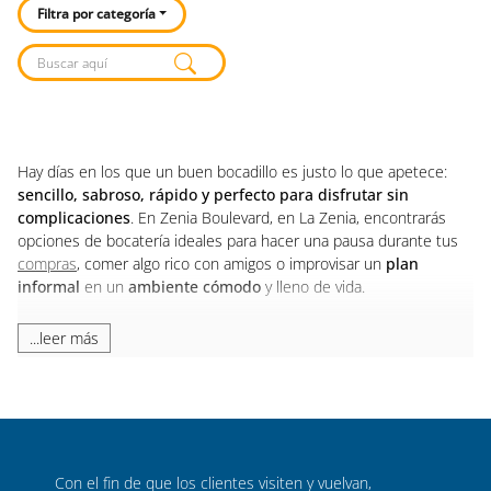
Filtra por categoría
Listado de locales
Hay días en los que un buen bocadillo es justo lo que apetece:
sencillo, sabroso, rápido y perfecto para disfrutar sin
complicaciones
. En Zenia Boulevard, en La Zenia, encontrarás
opciones de bocatería ideales para hacer una pausa durante tus
compras
, comer algo rico con amigos o improvisar un
plan
informal
en un
ambiente cómodo
y lleno de vida.
Si buscas una bocatería en Orihuela, Zenia Boulevard es una
...leer más
parada perfecta en Orihuela Costa. Nuestro centro comercial
reúne
restauración
,
ocio
y tiendas en un
entorno abierto
pensado para que disfrutes a tu ritmo. Aquí puedes elegir entre
diferentes propuestas
, sentarte tranquilamente y saborear ese
bocadillo que convierte cualquier descanso en un
pequeño gran
momento
.
Con el fin de que los clientes visiten y vuelvan,